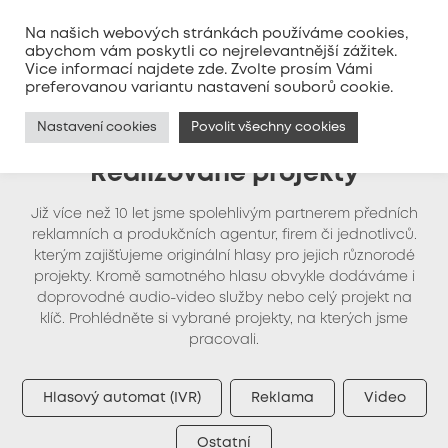
Na našich webových stránkách používáme cookies,
abychom vám poskytli co nejrelevantnější zážitek.
Vice informací najdete
zde
. Zvolte prosím Vámi
MENU
preferovanou variantu nastavení souborů cookie.
Nastavení cookies
Povolit všechny cookies
Realizované projekty
Již více než 10 let jsme spolehlivým partnerem předních
reklamních a produkčních agentur, firem či jednotlivců.
kterým zajišťujeme originální hlasy pro jejich různorodé
projekty. Kromě samotného hlasu obvykle dodáváme i
doprovodné audio-video služby nebo celý projekt na
klíč. Prohlédněte si vybrané projekty, na kterých jsme
pracovali.
Hlasový automat (IVR)
Reklama
Video
Ostatní