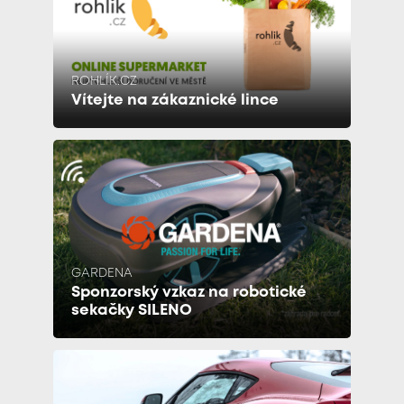
ROHLÍK.CZ
Vítejte na zákaznické lince
GARDENA
Sponzorský vzkaz na robotické
sekačky SILENO