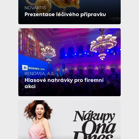
NOVARTIS
Prezentace léčivého přípravku
RENOMIA, A.S.
Hlasové nahrávky pro firemní
akci