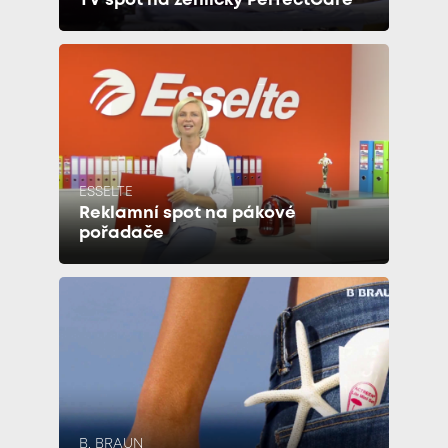
TV spot na žehličky PerfectCare
ESSELTE
Reklamní spot na pákové
pořadače
B. BRAUN