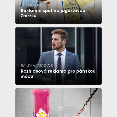
HOLLANDIA
Reklamní spot na jogurtovou
Zmrzku
BANDI VAMOS A.S.
Rozhlasová reklama pro pánskou
módu