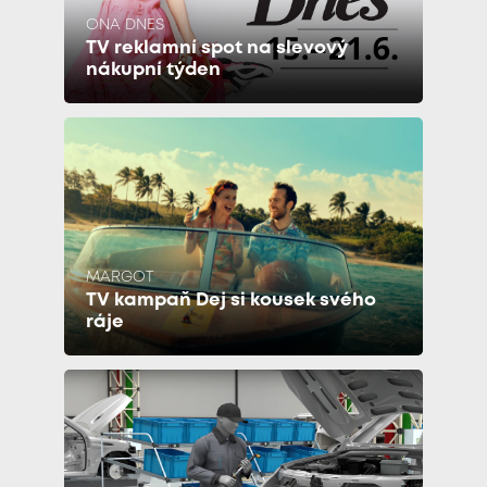
ONA DNES
TV reklamní spot na slevový
nákupní týden
MARGOT
TV kampaň Dej si kousek svého
ráje