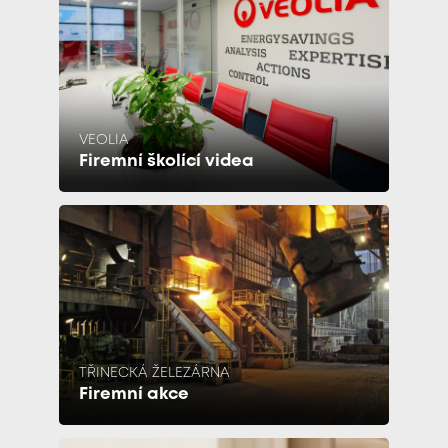
VEOLIA
Firemní školící videa
TŘINECKÁ ŽELEZÁRNA
Firemní akce