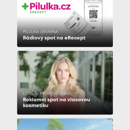
PILULKA LÉKÁRNA
Rádiový spot na eRecept
L’ORÉAL PROFESSIONNEL
Reklamní spot na vlasovou
kosmetiku