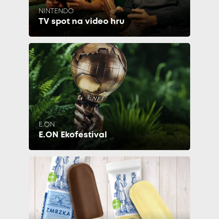
NINTENDO
TV spot na video hru
E.ON
E.ON Ekofestival