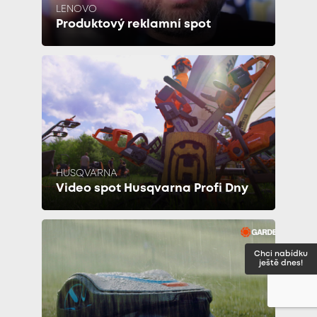
LENOVO
Produktový reklamní spot
HUSQVARNA
Video spot Husqvarna Profi Dny
Chci nabídku
ještě dnes!