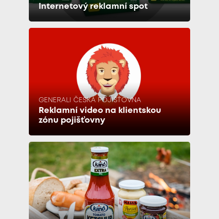
Internetový reklamní spot
GENERALI ČESKÁ POJIŠŤOVNA
Reklamní video na klientskou
zónu pojišťovny