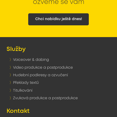
ozveme se vám
Chci nabídku ještě dnes!
Služby
Voiceover & dabing
Video produkce a postprodukce
Hudební podkresy a ozvučení
Překlady textů
Titulkování
Zvuková produkce a postprodukce
Kontakt