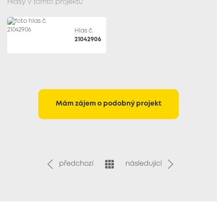
Hlasy v tomto projektu
Hlas č.
21042906
Mám zájem o podobný projekt
předchozí
následující