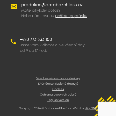
produkce@databazehlasu.cz
Máte jakýkoliv dotaz?
Nebo nám rovnou
pošlete poptávku
+420 773 333 100
Jsme vám k dispozici ve všední dny
od 9 do 17 hod.
Všeobecné smluvní podmínky
FAQ (často kladené dotazy)
Cookies
Ochrana osobních údajů
English version
Copyright 2026 © DatabázeHlasů.cz. Web by
digiONE
.