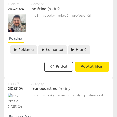
Hlas č.
Jazyky
21043024
polština
(rodný)
muž
hluboký
mladý
profesionál
Polština
Reklama
Komentář
Hrané
Přidat
Poptat hlas!
Hlas č.
Jazyky
21053104
francouzština
(rodný)
muž
hluboký
střední
zralý
profesionál
Francouzština