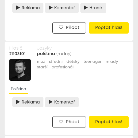
Reklama
Komentář
Hrané
Přidat
Poptat hlas!
Hlas č.
Jazyky
21103101
polština
(rodný)
muž
střední
dětský
teenager
mladý
starší
profesionál
Polština
Reklama
Komentář
Přidat
Poptat hlas!