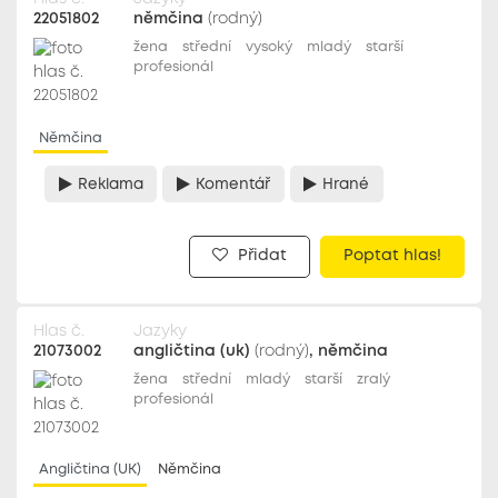
22051802
němčina
(rodný)
žena
střední
vysoký
mladý
starší
profesionál
Němčina
Reklama
Komentář
Hrané
Přidat
Poptat hlas!
Hlas č.
Jazyky
21073002
angličtina (uk)
(rodný)
, němčina
žena
střední
mladý
starší
zralý
profesionál
Angličtina (UK)
Němčina