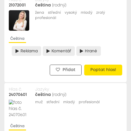
Hlas č.
Jazyky
21072001
čeština
(rodný)
žena
střední
vysoký
mladý
zralý
profesionál
Čeština
Reklama
Komentář
Hrané
Přidat
Poptat hlas!
Hlas č.
Jazyky
24070601
čeština
(rodný)
muž
střední
mladý
profesionál
Čeština