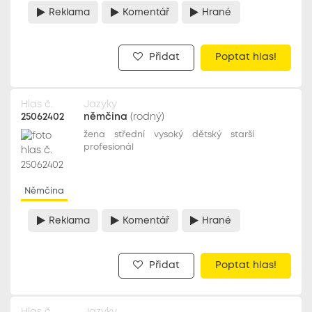
Reklama
Komentář
Hrané
Přidat
Poptat hlas!
Hlas č.
Jazyky
25062402
němčina
(rodný)
žena
střední
vysoký
dětský
starší
profesionál
Němčina
Reklama
Komentář
Hrané
Přidat
Poptat hlas!