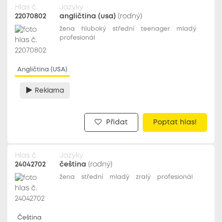
Hlas č.
Jazyky
22070802
angličtina (usa)
(rodný)
žena
hluboký
střední
teenager
mladý
profesionál
Angličtina (USA)
Reklama
Přidat
Poptat hlas!
Hlas č.
Jazyky
24042702
čeština
(rodný)
žena
střední
mladý
zralý
profesionál
Čeština