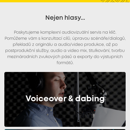
Nejen hlasy...
Poskytujeme komplexní audiovizuální servis na klíč.
Pomůžeme vám s konzultací cílů, úpravou scénáře/dialogů,
překladů z originálu a audio/video produkce, až po
postprodukční služby, audio a video mix, titulkování, tvorbu
mezinárodních zvukových pásů a exporty do výstupních
formátů.
Voiceover & dabing