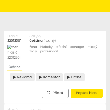
Hlas č.
Jazyky
22012301
čeština
(rodný)
žena
hluboký
střední
teenager
mladý
zralý
profesionál
Čeština
Reklama
Komentář
Hrané
Přidat
Poptat hlas!
Hlas č.
Jazyky