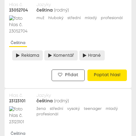
Hlas č.
Jazyky
23052704
čeština
(rodný)
muž
hluboký
střední
mladý
profesionál
Čeština
Reklama
Komentář
Hrané
Přidat
Poptat hlas!
Hlas č.
Jazyky
23123101
čeština
(rodný)
žena
střední
vysoký
teenager
mladý
profesionál
Čeština