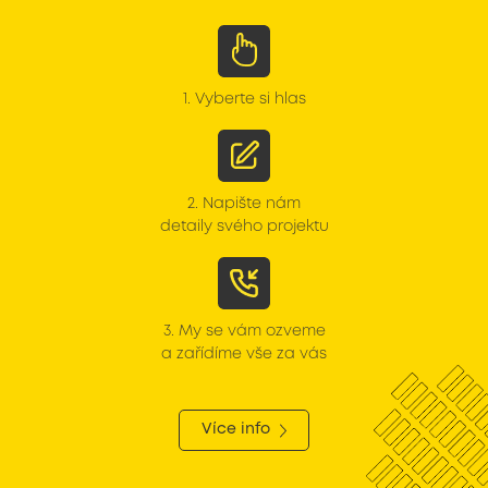
1.
Vyberte si hlas
2.
Napište nám
detaily svého projektu
3.
My se vám ozveme
a zařídíme vše za vás
Více info