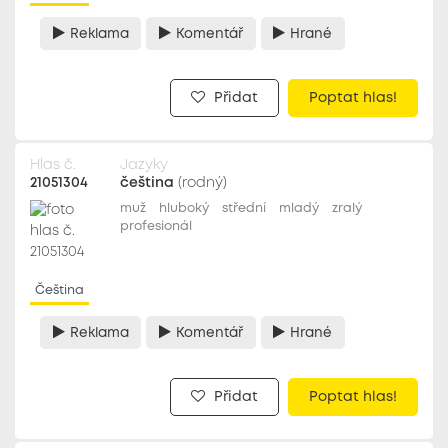
Reklama
Komentář
Hrané
Přidat
Poptat hlas!
Hlas č.
Jazyky
21051304
čeština
(rodný)
muž
hluboký
střední
mladý
zralý
profesionál
Čeština
Reklama
Komentář
Hrané
Přidat
Poptat hlas!