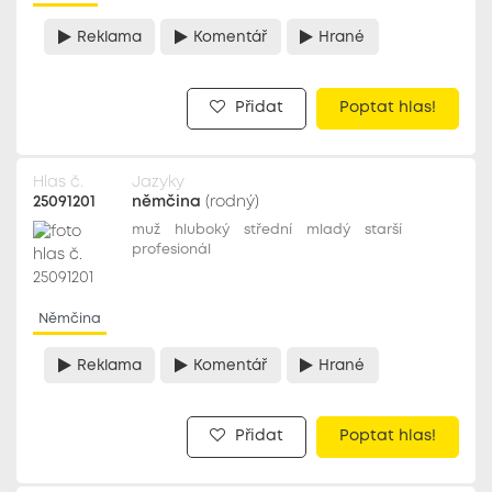
Reklama
Komentář
Hrané
Přidat
Poptat hlas!
Hlas č.
Jazyky
25091201
němčina
(rodný)
muž
hluboký
střední
mladý
starší
profesionál
Němčina
Reklama
Komentář
Hrané
Přidat
Poptat hlas!