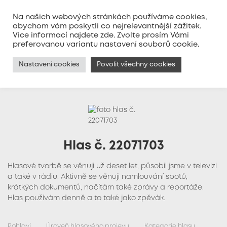
Na našich webových stránkách používáme cookies,
abychom vám poskytli co nejrelevantnější zážitek.
Vice informací najdete
zde
. Zvolte prosím Vámi
MENU
preferovanou variantu nastavení souborů cookie.
Nastavení cookies
Povolit všechny cookies
Hlas č. 22071703
Hlasové tvorbě se věnuji už deset let, působil jsme v televizi
a také v rádiu. Aktivně se věnuji namlouvání spotů,
krátkých dokumentů, načítám také zprávy a reportáže.
Hlas používám denně a to také jako zpěvák.
Pohlaví
Úroveň hlasového projevu
Kategorie hlasu