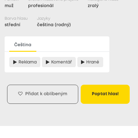
muž
profesionál
zralý
Barva hlasu
Jazyky
střední
čeština (rodný)
Čeština
Reklama
Komentář
Hrané
Přidat k oblíbeným
Poptat hlas!