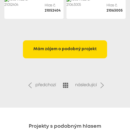
Hlas č.
Hlas č.
21052404
21063005
Mám zájem o podobný projekt
předchozí
následující
Projekty s podobným hlasem