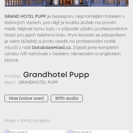
GRAND HOTEL PUPP
je bezesporu nejznámějším hotelem v
Karlových Varech, pro nějž je kvalita služeb na prvním
místě. Nejinak tomu bylo i v případě výběru profesionálních
hlasů pro jejich telefonní linku. První kontakt se zákazníkem
je velmi důležitý a proto vsadili na profesionální rodilé
mluvčí z naší
DatabázeHlasů.cz.
Zajistili jsme kompletní
výrobu IVR nahrávek v českém, německém a anglickém
jazyce.
Grandhotel Pupp
značka:
klient:
GRANDHOTEL PUPP
Hlas (voice over)
Střih audio
Hlasy v tomto projektu