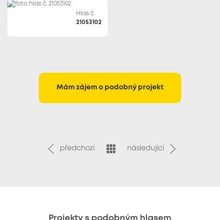
Hlas č.
21053102
Mám zájem o podobný projekt
předchozí
následující
Projekty s podobným hlasem