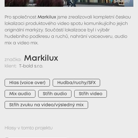
Pro společnost
Markilux
jsme zrealizovali kompletní českou
lokalizaci produktového video spotu komunikujícího jejich
originální markýzy. Součástí lokalizace byl i výběr
hudebního podkresu a ruchů, nahrání voiceoveru, audio
mix a video mix.
Markilux
značka:
klient:
T-bold s.r.o.
Hlas (voice over)
Hudba/ruchy/SFX
Mix audio
Střih audio
Střih video
Střih zvuku na video/výsledný mix
Hlasy v tomto projektu