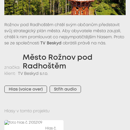
Rožnov pod Radhoštěm chtěl svým občanům představit
svůj strategický plán města. Aby obyvatele města zaujali,
chtěli k nim promlouvat co nejsympatičtějším hlasem. Proto
se ze společnosti
TV Beskyd
obrátili právě na nás.
Město Rožnov pod
Radhoštěm
značka:
klient:
TV Beskyd s.r.o.
Hlas (voice over)
Střih audio
Hlasy v tomto projektu
Hlas č.