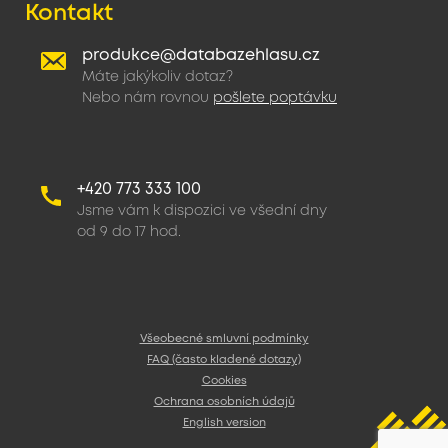
Kontakt
produkce@databazehlasu.cz
Máte jakýkoliv dotaz?
Nebo nám rovnou
pošlete poptávku
+420 773 333 100
Jsme vám k dispozici ve všední dny
od 9 do 17 hod.
Všeobecné smluvní podmínky
FAQ (často kladené dotazy)
Cookies
Ochrana osobních údajů
English version