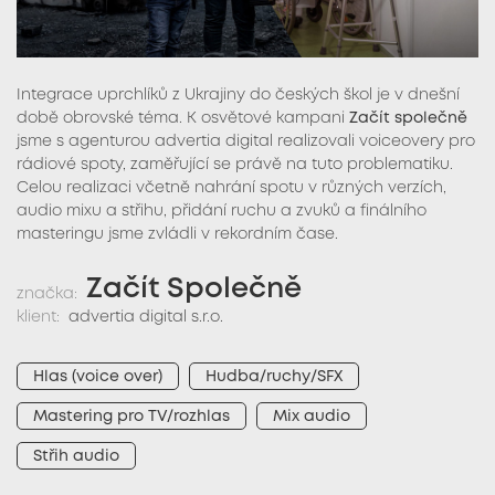
Integrace uprchlíků z Ukrajiny do českých škol je v dnešní
době obrovské téma. K osvětové kampani
Začít společně
jsme s agenturou advertia digital realizovali voiceovery pro
rádiové spoty, zaměřující se právě na tuto problematiku.
Celou realizaci včetně nahrání spotu v různých verzích,
audio mixu a střihu, přidání ruchu a zvuků a finálního
masteringu jsme zvládli v rekordním čase.
Začít Společně
značka:
klient:
advertia digital s.r.o.
Hlas (voice over)
Hudba/ruchy/SFX
Mastering pro TV/rozhlas
Mix audio
Střih audio