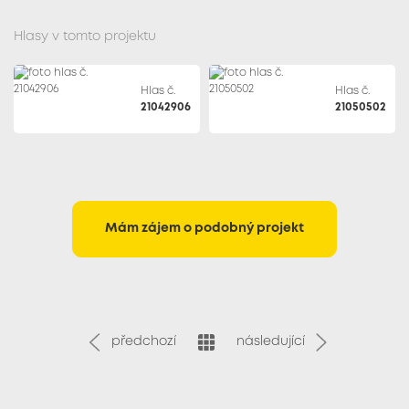
Hlasy v tomto projektu
Hlas č.
Hlas č.
21042906
21050502
Mám zájem o podobný projekt
předchozí
následující