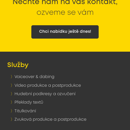
Nechte nám na vás kontakt,
ozveme se vám
Chci nabídku ještě dnes!
Služby
Voiceover & dabing
Video produkce a postprodukce
Hudební podkresy a ozvučení
Překlady textů
Titulkování
Zvuková produkce a postprodukce