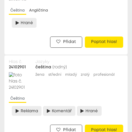
Čeština
Angličtina
Hrané
Přidat
Poptat hlas!
Hlas č.
Jazyky
24102901
čeština
(rodný)
žena
střední
mladý
zralý
profesionál
Čeština
Reklama
Komentář
Hrané
Přidat
Poptat hlas!