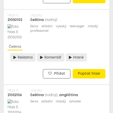
Hlas č.
Jazyky
21050102
čeština
(rodný)
žena
střední
vysoký
teenager
mladý
profesionál
Čeština
Reklama
Komentář
Hrané
Přidat
Poptat hlas!
Hlas č.
Jazyky
21052106
čeština
(rodný)
, angličtina
žena
střední
mladý
amatér