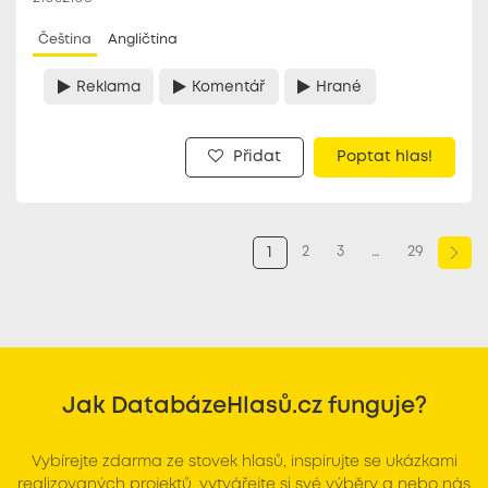
Čeština
Angličtina
Reklama
Komentář
Hrané
Přidat
Poptat hlas!
2
3
…
29
1
Jak DatabázeHlasů.cz funguje?
Vybírejte zdarma ze stovek hlasů, inspirujte se ukázkami
realizovaných projektů, vytvářejte si své výběry a nebo nás