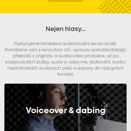
Nejen hlasy...
Poskytujeme komplexní audiovizuální servis na klíč.
Pomůžeme vám s konzultací cílů, úpravou scénáře/dialogů,
překladů z originálu a audio/video produkce, až po
postprodukční služby, audio a video mix, titulkování, tvorbu
mezinárodních zvukových pásů a exporty do výstupních
formátů.
Voiceover & dabing