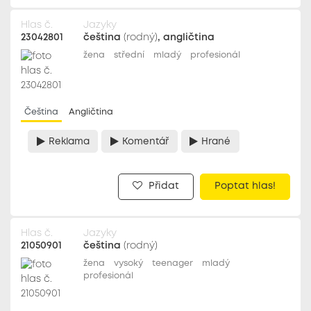
Hlas č.
Jazyky
23042801
čeština
(rodný)
, angličtina
žena
střední
mladý
profesionál
Čeština
Angličtina
Reklama
Komentář
Hrané
Přidat
Poptat hlas!
Hlas č.
Jazyky
21050901
čeština
(rodný)
žena
vysoký
teenager
mladý
profesionál