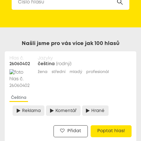
Našli jsme pro vás více jak 100 hlasů
Hlas č.
Jazyky
26060402
čeština
(rodný)
žena
střední
mladý
profesionál
Čeština
Reklama
Komentář
Hrané
Přidat
Poptat hlas!