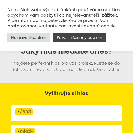
Na našich webových stránkách používáme cookies,
abychom vám poskytli co nejrelevantnější zážitek.
Vice informací najdete
zde
. Zvolte prosím Vámi
MENU
preferovanou variantu nastavení souborů cookie.
Nastavení cookies
Povolit všechny cookies
Jaký hlas hledáte dnes?
Najděte perfektní hlas pro váš projekt. Pusťte se do
toho sami nebo s naší pomocí. Jednoduše a rychle.
Vyfiltrujte si hlas
×
Žena
×
mladý