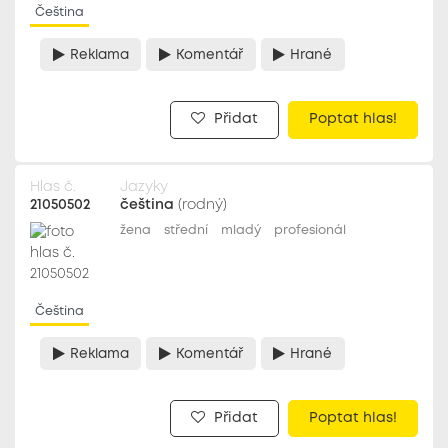
Čeština
Reklama
Komentář
Hrané
Přidat
Poptat hlas!
Hlas č.
Jazyky
21050502
čeština
(rodný)
žena
střední
mladý
profesionál
Čeština
Reklama
Komentář
Hrané
Přidat
Poptat hlas!