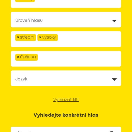
×
střední
×
vysoký
×
Čeština
Vymazat filtr
Vyhledejte konkrétní hlas