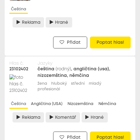
Čeština
Reklama
Hrané
Přidat
Poptat hlas!
Hlas č.
Jazyky
23102402
čeština
(rodný)
, angličtina (usa),
nizozemština, němčina
žena
hluboký
střední
mladý
profesionál
Čeština
Angličtina (USA)
Nizozemština
Němčina
Reklama
Komentář
Hrané
Přidat
Poptat hlas!