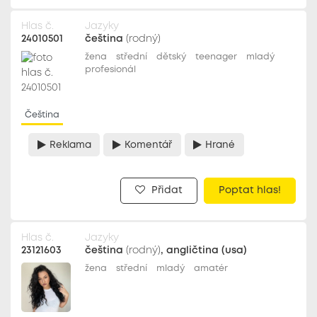
Hlas č.
Jazyky
24010501
čeština
(rodný)
žena
střední
dětský
teenager
mladý
profesionál
Čeština
Reklama
Komentář
Hrané
Přidat
Poptat hlas!
Hlas č.
Jazyky
23121603
čeština
(rodný)
, angličtina (usa)
žena
střední
mladý
amatér