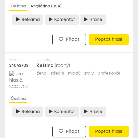
Čeština
Angličtina (USA)
Reklama
Komentář
Hrané
Přidat
Poptat hlas!
Hlas č.
Jazyky
24042702
čeština
(rodný)
žena
střední
mladý
zralý
profesionál
Čeština
Reklama
Komentář
Hrané
Přidat
Poptat hlas!