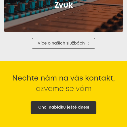
Zvuk
Více o našich službách
Nechte nám na vás kontakt,
ozveme se vám
Chci nabídku ještě dnes!