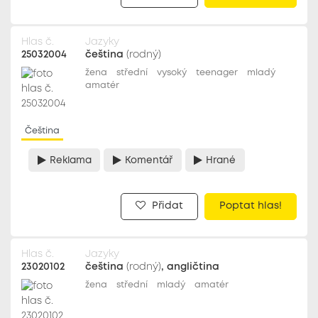
Hlas č.
Jazyky
25032004
čeština
(rodný)
žena
střední
vysoký
teenager
mladý
amatér
Čeština
Reklama
Komentář
Hrané
Přidat
Poptat hlas!
Hlas č.
Jazyky
23020102
čeština
(rodný)
, angličtina
žena
střední
mladý
amatér