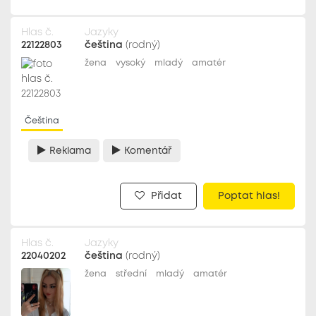
Hlas č.
Jazyky
22122803
čeština
(rodný)
žena
vysoký
mladý
amatér
Čeština
Reklama
Komentář
Přidat
Poptat hlas!
Hlas č.
Jazyky
22040202
čeština
(rodný)
žena
střední
mladý
amatér