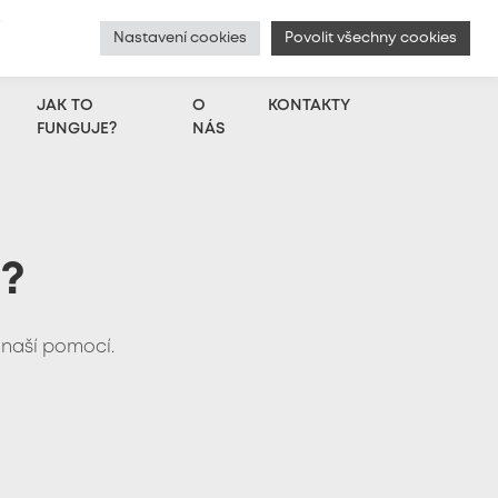
í
Nastavení cookies
Povolit všechny cookies
English
|
Chci přidat hlas
|
Přihlášení
JAK TO
O
KONTAKTY
FUNGUJE?
NÁS
s?
 naší pomocí.