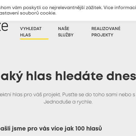
m vám poskytli co nejrelevantnější zážitek. Vice informac
nastavení souborů cookie.
+420
773 333 100
Zadat poptávku
VYHLEDAT
NAŠE
REALIZOVANÉ
HLAS
SLUŽBY
PROJEKTY
aký hlas hledáte dne
ektní hlas pro váš projekt. Pusťte se do toho sami nebo s
Jednoduše a rychle.
ašli jsme pro vás více jak 100 hlasů