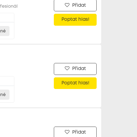
Přidat
fesionál
Poptat hlas!
ané
Přidat
Poptat hlas!
ané
Přidat