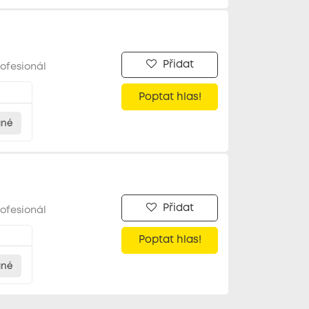
Přidat
ofesionál
Poptat hlas!
ané
Přidat
ofesionál
Poptat hlas!
ané