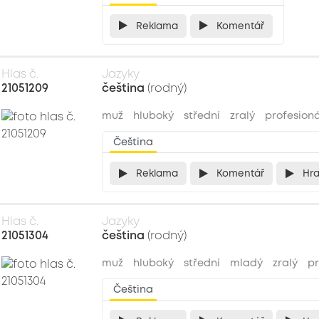
Reklama
Komentář
Hlas č.
Jazyky
21051209
čeština
(rodný)
muž
hluboký
střední
zralý
profesioná
Čeština
Reklama
Komentář
Hr
Hlas č.
Jazyky
21051304
čeština
(rodný)
muž
hluboký
střední
mladý
zralý
pr
Čeština