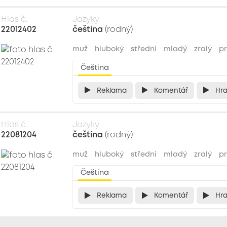
Hlas č.
Jazyky
22012402
čeština
(rodný)
muž
hluboký
střední
mladý
zralý
pr
Čeština
Reklama
Komentář
Hr
Hlas č.
Jazyky
22081204
čeština
(rodný)
muž
hluboký
střední
mladý
zralý
pr
Čeština
Reklama
Komentář
Hr