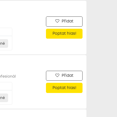
Přidat
Poptat hlas!
ané
Přidat
ofesionál
Poptat hlas!
ané