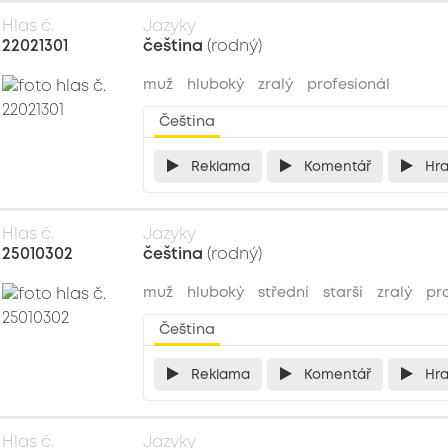
Hlas č.
Jazyky
22021301
čeština
(rodný)
muž
hluboký
zralý
profesionál
Čeština
Reklama
Komentář
Hr
Hlas č.
Jazyky
25010302
čeština
(rodný)
muž
hluboký
střední
starší
zralý
pr
Čeština
Reklama
Komentář
Hr
Hlas č.
Jazyky