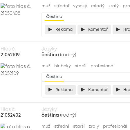
muž
střední
vysoký
mladý
zralý
pro
Čeština
Reklama
Komentář
Hr
Hlas č.
Jazyky
21052109
čeština
(rodný)
muž
hluboký
starší
profesionál
Čeština
Reklama
Komentář
Hr
Hlas č.
Jazyky
21052402
čeština
(rodný)
muž
střední
starší
zralý
profesionál