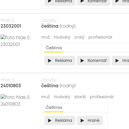
Reklama
Komentář
Hr
Hlas č.
Jazyky
23032001
čeština
(rodný)
muž
hluboký
zralý
profesionál
Čeština
Reklama
Komentář
Hr
Hlas č.
Jazyky
24010803
čeština
(rodný)
muž
hluboký
starší
profesionál
Čeština
Reklama
Hrané