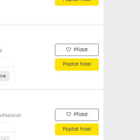
Přidat
l
Poptat hlas!
ané
Přidat
ofesionál
Poptat hlas!