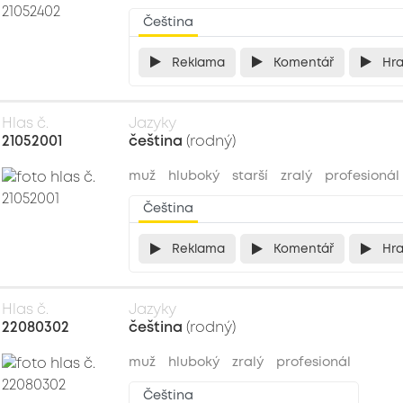
Čeština
Reklama
Komentář
Hr
Hlas č.
Jazyky
21052001
čeština
(rodný)
muž
hluboký
starší
zralý
profesionál
Čeština
Reklama
Komentář
Hr
Hlas č.
Jazyky
22080302
čeština
(rodný)
muž
hluboký
zralý
profesionál
Čeština