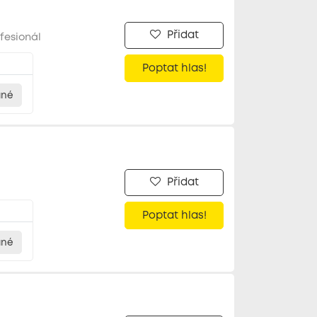
Přidat
fesionál
Poptat hlas!
ané
Přidat
Poptat hlas!
ané