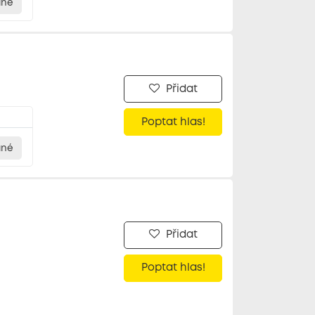
ané
Přidat
Poptat hlas!
ané
Přidat
Poptat hlas!