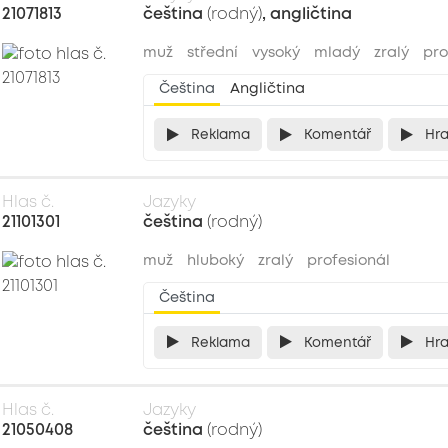
21071813
čeština
(rodný)
, angličtina
muž
střední
vysoký
mladý
zralý
pro
Čeština
Angličtina
Reklama
Komentář
Hr
Hlas č.
Jazyky
21101301
čeština
(rodný)
muž
hluboký
zralý
profesionál
Čeština
Reklama
Komentář
Hr
Hlas č.
Jazyky
21050408
čeština
(rodný)