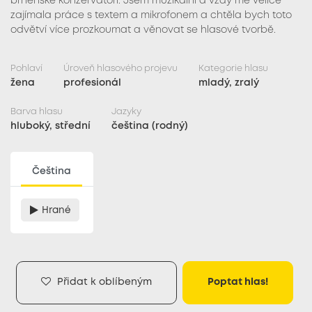
brněnské konzervatoři. Jsem muzikální a vždy mě velice
zajímala práce s textem a mikrofonem a chtěla bych toto
odvětví více prozkoumat a věnovat se hlasové tvorbě.
Pohlaví
Úroveň hlasového projevu
Kategorie hlasu
žena
profesionál
mladý, zralý
Barva hlasu
Jazyky
hluboký, střední
čeština (rodný)
Čeština
Hrané
Přidat k oblíbeným
Poptat hlas!