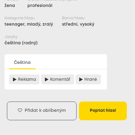
žena
profesionál
Kategorie hlasu
Barva hlasu
teenager, mladý, zralý
střední, vysoký
Jazyky
čeština (rodný)
Čeština
Reklama
Komentář
Hrané
Přidat k oblíbeným
Poptat hlas!