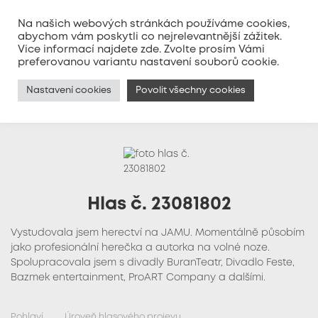
Na našich webových stránkách používáme cookies,
abychom vám poskytli co nejrelevantnější zážitek.
Vice informací najdete
zde
. Zvolte prosím Vámi
MENU
preferovanou variantu nastavení souborů cookie.
Nastavení cookies
Povolit všechny cookies
Hlas č. 23081802
Vystudovala jsem herectví na JAMU. Momentálně působím
jako profesionální herečka a autorka na volné noze.
Spolupracovala jsem s divadly BuranTeatr, Divadlo Feste,
Bazmek entertainment, ProART Company a dalšími.
Pohlaví
Úroveň hlasového projevu