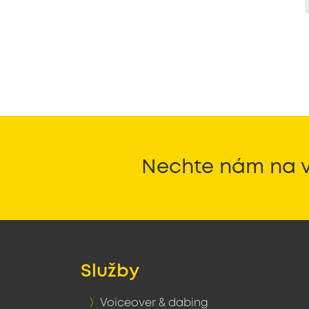
Nechte nám na v
Služby
Voiceover & dabing