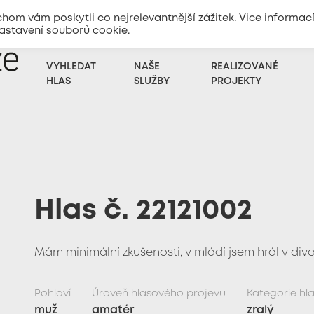
m vám poskytli co nejrelevantnější zážitek. Vice informac
nastavení souborů cookie.
+420
773 333 100
Zadat poptávku
VYHLEDAT
NAŠE
REALIZOVANÉ
HLAS
SLUŽBY
PROJEKTY
Hlas č. 22121002
Mám minimální zkušenosti, v mládí jsem hrál v diva
Pohlaví
Úroveň hlasového projevu
Kategorie hl
muž
amatér
zralý