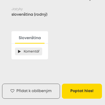
Jazyky
slovenština (rodný)
Slovenština
Komentář
Přidat k oblíbeným
Poptat hlas!