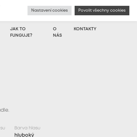
í
Nastavení cookies
Povolit všechny cookies
English
|
Chci přidat hlas
|
Přihlášení
JAK TO
O
KONTAKTY
FUNGUJE?
NÁS
dle.
asu
Barva hlasu
hluboký