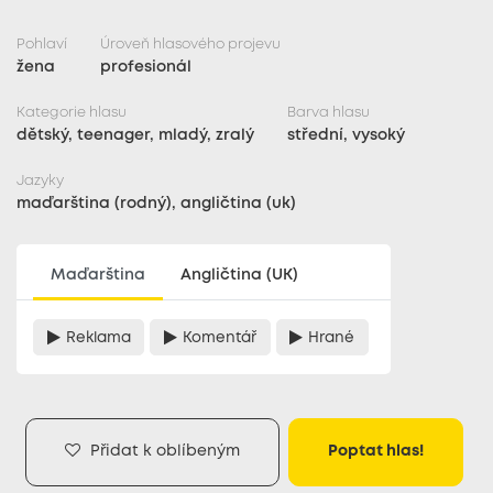
Pohlaví
Úroveň hlasového projevu
žena
profesionál
Kategorie hlasu
Barva hlasu
dětský, teenager, mladý, zralý
střední, vysoký
Jazyky
maďarština (rodný), angličtina (uk)
Maďarština
Angličtina (UK)
Reklama
Komentář
Hrané
Přidat k oblíbeným
Poptat hlas!