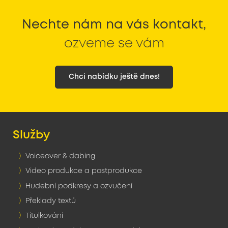
Nechte nám na vás kontakt,
ozveme se vám
Chci nabídku ještě dnes!
Služby
Voiceover & dabing
Video produkce a postprodukce
Hudební podkresy a ozvučení
Překlady textů
Titulkování