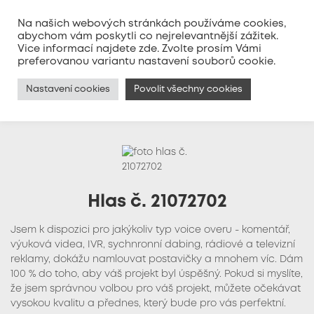
Na našich webových stránkách používáme cookies,
abychom vám poskytli co nejrelevantnější zážitek.
Vice informací najdete
zde
. Zvolte prosím Vámi
MENU
preferovanou variantu nastavení souborů cookie.
Nastavení cookies
Povolit všechny cookies
Hlas č. 21072702
Jsem k dispozici pro jakýkoliv typ voice overu - komentář,
výuková videa, IVR, sychnronní dabing, rádiové a televizní
reklamy, dokážu namlouvat postavičky a mnohem víc. Dám
100 % do toho, aby váš projekt byl úspěšný. Pokud si myslíte,
že jsem správnou volbou pro váš projekt, můžete očekávat
vysokou kvalitu a přednes, který bude pro vás perfektní.