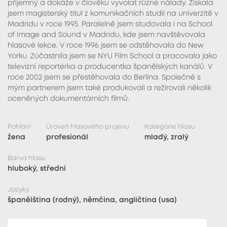
příjemný a dokáže v člověku vyvolat různé nálady. Získala
jsem magisterský titul z komunikačních studií na univerzitě v
Madridu v roce 1995. Paralelně jsem studovala i na School
of Image and Sound v Madridu, kde jsem navštěvovala
hlasové lekce. V roce 1996 jsem se odstěhovala do New
Yorku. Zúčastnila jsem se NYU Film School a pracovala jako
televizní reportérka a producentka španělských kanálů. V
roce 2002 jsem se přestěhovala do Berlína. Společně s
mým partnerem jsem také produkovali a režírovali několik
oceněných dokumentárních filmů.
Pohlaví
Úroveň hlasového projevu
Kategorie hlasu
žena
profesionál
mladý, zralý
Barva hlasu
hluboký, střední
Jazyky
španělština (rodný), němčina, angličtina (usa)