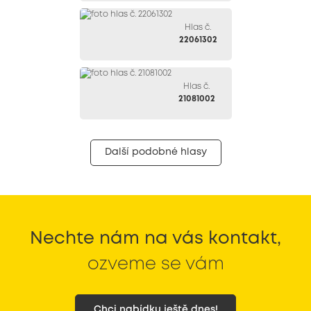
Hlas č.
22061302
Hlas č.
21081002
Další podobné hlasy
Nechte nám na vás kontakt,
ozveme se vám
Chci nabídku ještě dnes!