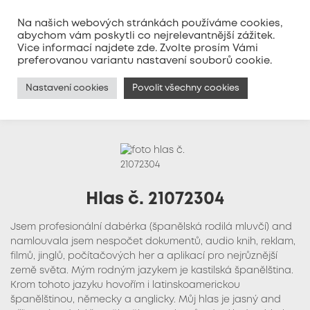
Na našich webových stránkách používáme cookies,
abychom vám poskytli co nejrelevantnější zážitek.
Vice informací najdete
zde
. Zvolte prosím Vámi
MENU
preferovanou variantu nastavení souborů cookie.
Nastavení cookies
Povolit všechny cookies
Hlas č. 21072304
Jsem profesionální dabérka (španělská rodilá mluvčí) and
namlouvala jsem nespočet dokumentů, audio knih, reklam,
filmů, jinglů, počítačových her a aplikací pro nejrůznější
země světa. Mým rodným jazykem je kastilská španělština.
Krom tohoto jazyku hovořím i latinskoamerickou
španělštinou, německy a anglicky. Můj hlas je jasný and