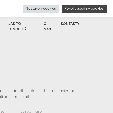
í
Nastavení cookies
Povolit všechny cookies
English
|
Chci přidat hlas
|
Přihlášení
JAK TO
O
KONTAKTY
FUNGUJE?
NÁS
e divadelního, filmového a televizního
ítání audioknih.
asu
Barva hlasu