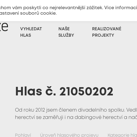
m vám poskytli co nejrelevantnější zážitek. Vice informac
nastavení souborů cookie.
+420
773 333 100
Zadat poptávku
VYHLEDAT
NAŠE
REALIZOVANÉ
HLAS
SLUŽBY
PROJEKTY
Hlas č. 21050202
Od roku 2012 jsem členem divadelního spolku. Vedl
herectví se zaměřuji i na dabingové herectví a nač
Pohlaví
Úroveň hlasového projevu
Kategorie hl