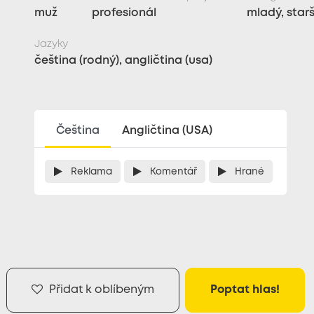
muž
profesionál
mladý, starší
Jazyky
čeština (rodný), angličtina (usa)
Čeština
Angličtina (USA)
Reklama
Komentář
Hrané
Přidat k oblíbeným
Poptat hlas!